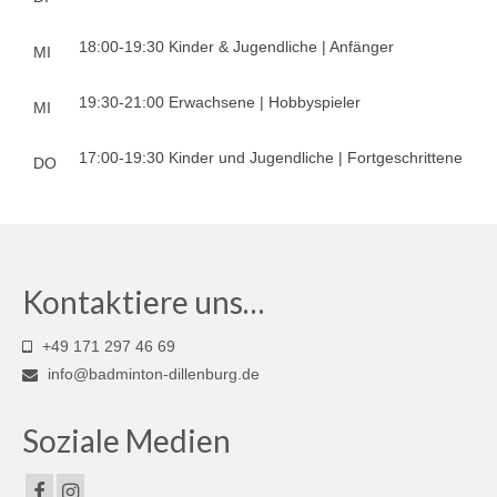
2. Mannschaft
18:00-19:30 Kinder & Jugendliche | Anfänger
MI
3. Mannschaft
19:30-21:00 Erwachsene | Hobbyspieler
MI
Jugendmannschaft
17:00-19:30 Kinder und Jugendliche | Fortgeschrittene
DO
U19-Mannschaft
U17-Mannschaft
Schülermannschaft
Kontaktiere uns…
U15-Mannschaft
+49 171 297 46 69
U13-Mannschaft
info@badminton-dillenburg.de
U11-Mannschaft
Soziale Medien
Archiv