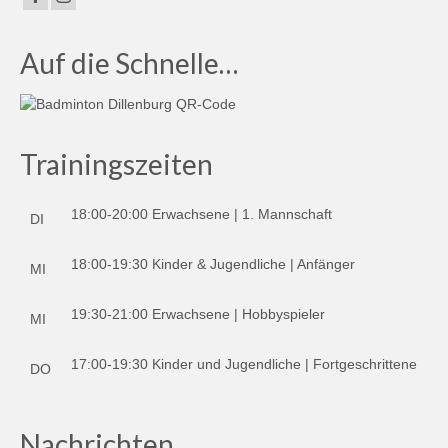
Saison 2024/2025
Tabelle Bezirksoberliga | Saison
Auf die Schnelle…
2024/2025
Tabelle Bezirksliga B | Saison 2025/2026
Tabelle Jugendklasse | Saison 2024/2025
Trainingszeiten
Tabelle U19-Mini | Saison 2024/2025
18:00-20:00 Erwachsene | 1. Mannschaft
DI
Tabelle U17-Mini | Saison 2024/2025
18:00-19:30 Kinder & Jugendliche | Anfänger
Tabelle Schülerklasse | Saison 2024/2025
MI
Tabelle U15-Mini | Saison 2024/2025
19:30-21:00 Erwachsene | Hobbyspieler
MI
Tabelle U13-Mini | Saison 2024/2025
17:00-19:30 Kinder und Jugendliche | Fortgeschrittene
DO
Saison 2023/2024
Tabelle Verbandsliga Nord | Saison
Nachrichten