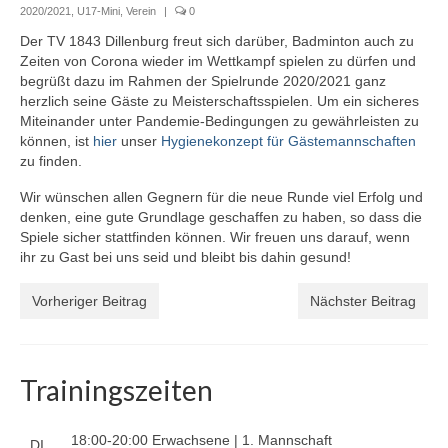
2020/2021
,
U17-Mini
,
Verein
|
0
Jugendschutzkonzept
Der TV 1843 Dillenburg freut sich darüber, Badminton auch zu
Zeiten von Corona wieder im Wettkampf spielen zu dürfen und
Spielfeld und -Regeln
begrüßt dazu im Rahmen der Spielrunde 2020/2021 ganz
herzlich seine Gäste zu Meisterschaftsspielen. Um ein sicheres
Kalender
Miteinander unter Pandemie-Bedingungen zu gewährleisten zu
können, ist
hier
unser
Hygienekonzept für Gästemannschaften
Galerie
zu finden.
Wir wünschen allen Gegnern für die neue Runde viel Erfolg und
Training
denken, eine gute Grundlage geschaffen zu haben, so dass die
Spiele sicher stattfinden können. Wir freuen uns darauf, wenn
Ausbildungs- und Förderkonzept
ihr zu Gast bei uns seid und bleibt bis dahin gesund!
Jugendschutzkonzept
Vorheriger Beitrag
Nächster Beitrag
News
Mannschaften
Trainingszeiten
Spieltermine
18:00-20:00 Erwachsene | 1. Mannschaft
1. Mannschaft
DI