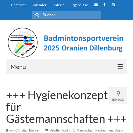
Talentnest
Kalender
Galerie
Ergebnisse
Suchen
nach:
Menü
Über uns…
+++ Hygienekonzept
9
Auf den ersten Blick…
SEP. 2020
für
Der Unterschied
Gästemannschaften +++
Talentnest
von
Christian Becker
Ausbildungs- und Förderkonzept
|
Veröffentlicht in:
1. Mannschaft
,
Nachrichten
,
Saison