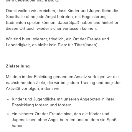
Damit wollen wir erreichen, dass Kinder und Jugendliche die
2. Mannschaft
Sporthalle ohne jede Angst betreten, mit Begeisterung
Badminton spielen können, dabei Spaß haben und hinterher
3. Mannschaft
diesen Ort auch wieder sicher verlassen können.
Jugendmannschaft
Wir sind bunt, tolerant, friedlich, ein Ort der Freude und
Lebendigkeit, es bleibt kein Platz für Täter(innen).
U19-Mannschaft
U17-Mannschaft
Zielstellung
Schülermannschaft
Mit dem in der Einleitung genannten Ansatz verfolgen wir die
nachstehenden Ziele, die wir bei jedem Training und bei jeder
U15-Mannschaft
Aktivität verfolgen, indem wir
U13-Mannschaft
Kinder und Jugendliche mit unseren Angeboten in ihrer
Entwicklung fordern und fördern.
U11-Mannschaft
ein sicherer Ort der Freude sind, den die Kinder und
Jugendlichen ohne Angst betreten und an dem sie Spaß
Archiv
haben.