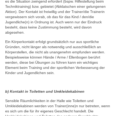
Saison 2018/2019
es die Situation zwingend erfordert (bspw. Hilfestellung beim
Techniktraining) bzw. gebietet (Abklatschen einer gelungenen
Aktion). Der Kontakt ist freiwillig und der Trainer/die Trainerin
Saison 2017/2018
vergewissern sich vorab, ob das für das Kind / den/die
Jugendliche(n) in Ordnung ist. Auch wenn nur der Eindruck
Saison 2016/2017
besteht, dass keine Zustimmung besteht, wird davon
abgesehen.
Saison 2015/2016
Ein Körperkontakt erfolgt grundsätzlich nur aus sportliche
Saison 2014/2015
Gründen, nicht länger als notwendig und ausschließlich an
Körperstellen, die nicht als unangenehm empfunden werden.
Saison 2013/2014
Beispielsweise können Hände / Arme / Ellenbogen berührt
werden, diese bei Übungen zu führen kann ein wichtiges
Turniere
Element beim Training und der sportlichen Verbesserung der
Kinder und Jugendlichen sein.
Hessen
Bezirk
b) Kontakt in Toiletten und Umkleidekabinen
Termine
Sensible Räumlichkeiten in der Halle wie Toiletten und
Umkleidekabinen werden von Trainer(inne)n nur betreten, wenn
Hessische Meisterschaften U13 – U19 2015
es sich um die für ihr eigenes Geschlecht handelt. Die