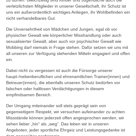
verletzlichsten Mitglieder in unserer Gesellschaft, ihr Schutz ist
Jugendschutzkonzept
uns ein außerordentlich wichtiges Anliegen, ihr Wohlbefinden ein
nicht verhandelbares Gut.
Spielfeld und -Regeln
Die Unversehrtheit von Mädchen und Jungen, egal ob vor
physischer Gewalt wie körperlicher Misshandlung oder auch
Kalender
sexualisierter Gewalt, aber auch vor psychischer Gewalt wie
Mobbing darf niemals in Frage stehen. Dafür setzen wir uns mit
Galerie
all unseren zur Verfügung stehenden Mitteln engagiert und offen
ein.
Training
Dabei nicht zu vergessen ist auch die Fürsorge unserer
Ausbildungs- und Förderkonzept
haupt-/nebenberuflichen und ehrenamtlichen Trainer(innen) und
Betreuer(innen), die ebenfalls unseren Schutz bedürfen vor
Jugendschutzkonzept
falschen oder haltlosen Verdächtigungen in diesem
empfindsamen Bereich.
News
Der Umgang miteinander soll stets geprägt sein von
Mannschaften
gegenseitigem Respekt, wir versuchen aufeinander zu achten.
Missstände können jederzeit offen angesprochen werden, wir
Spieltermine
sehen lieber „hin“ als „weg“. Das leben wir in unseren
Angeboten, jeder sportliche Ehrgeiz und Leistungsgedanke ist
1. Mannschaft
dem gegenüber nachrangig.