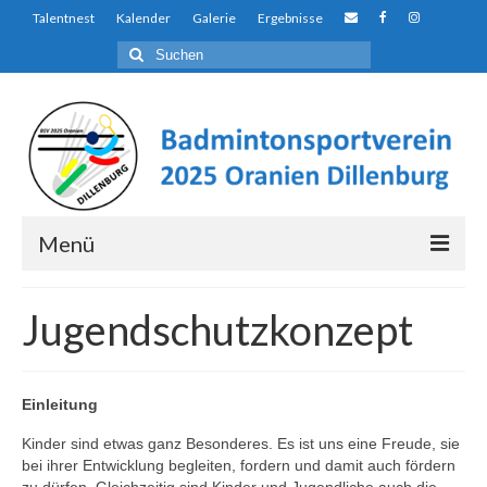
Talentnest
Kalender
Galerie
Ergebnisse
Suchen
nach:
Menü
Über uns…
Jugendschutzkonzept
Auf den ersten Blick…
Der Unterschied
Einleitung
Talentnest
Kinder sind etwas ganz Besonderes. Es ist uns eine Freude, sie
bei ihrer Entwicklung begleiten, fordern und damit auch fördern
Ausbildungs- und Förderkonzept
zu dürfen. Gleichzeitig sind Kinder und Jugendliche auch die