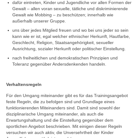
Saison 2024/2025
dafür eintreten, Kinder und Jugendliche vor allen Formen der
Gewalt – allen voran sexuelle, tätliche und diskriminierende
Tabelle Bezirksoberliga | Saison
Gewalt wie Mobbing – zu beschützen; innerhalb wie
2024/2025
außerhalb unserer Gruppe.
uns über jedes Mitglied freuen und wo bei uns jeder so sein
Tabelle Bezirksliga B | Saison 2025/2026
kann wie er ist, egal welcher ethnischer Herkunft, Hautfarbe,
Geschlecht, Religion, Staatsangehörigkeit, sexueller
Tabelle Jugendklasse | Saison 2024/2025
Ausrichtung, sozialer Herkunft oder politischer Einstellung.
Tabelle U19-Mini | Saison 2024/2025
nach freiheitlichen und demokratischen Prinzipien und
Toleranz gegenüber Andersdenkenden handeln.
Tabelle U17-Mini | Saison 2024/2025
Tabelle Schülerklasse | Saison 2024/2025
Verhaltensregeln
Tabelle U15-Mini | Saison 2024/2025
Für den Umgang miteinander gibt es für das Trainingsangebot
feste Regeln, die zu befolgen sind und Grundlage eines
Tabelle U13-Mini | Saison 2024/2025
funktionierenden Miteinanders sind. Damit sind sowohl der
disziplinarische Umgang miteinander, als auch die
Saison 2023/2024
Erwartungshaltung und die Einstellung gegenüber dem
sportlichen Angebot beschrieben. Mit einigen dieser Regeln
Tabelle Verbandsliga Nord | Saison
versuchen wir auch aktiv, die Unversehrtheit der Kinder