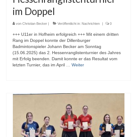
im Doppel
2. Mannschaft
3. Mannschaft
von
Christian Becker
|
Veröffentlicht in:
Nachrichten
|
0
+++ U11er in Hofheim erfolgreich +++ Mit einem dritten
Jugendmannschaft
Rang im Doppel konnte der Dillenburger
Badmintonspieler Johann Becker am Sonntag
U19-Mannschaft
(15.06.2025) das 2. Hessenranglistenturnier des Jahres
mit Erfolg beenden. Damit konnte er das Resultat vom
U17-Mannschaft
letzten Turnier, das im April …
Weiter
Schülermannschaft
U15-Mannschaft
U13-Mannschaft
U11-Mannschaft
Archiv