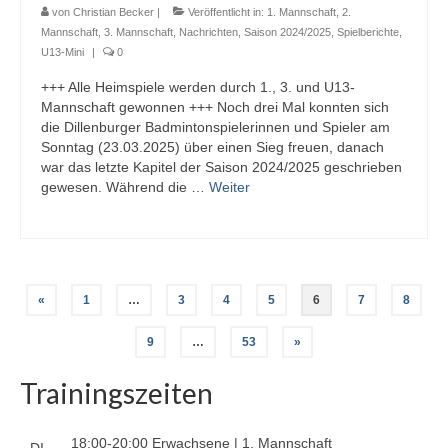
von
Christian Becker
|
Veröffentlicht in:
1. Mannschaft
,
2.
Mannschaft
,
3. Mannschaft
,
Nachrichten
,
Saison 2024/2025
,
Spielberichte
,
U13-Mini
|
0
+++ Alle Heimspiele werden durch 1., 3. und U13-
Mannschaft gewonnen +++ Noch drei Mal konnten sich
die Dillenburger Badmintonspielerinnen und Spieler am
Sonntag (23.03.2025) über einen Sieg freuen, danach
war das letzte Kapitel der Saison 2024/2025 geschrieben
gewesen. Während die …
Weiter
Seitennummerierung
«
1
…
3
4
5
6
7
8
der
9
…
53
»
Beiträge
Trainingszeiten
18:00-20:00 Erwachsene | 1. Mannschaft
DI