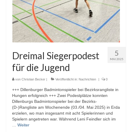
Saison 2018/2019
Saison 2017/2018
Saison 2016/2017
Saison 2015/2016
Saison 2014/2015
5
Dreimal Siegerpodest
MAI 2025
Saison 2013/2014
für die Jugend
Turniere
von
Christian Becker
|
Veröffentlicht in:
Nachrichten
|
0
Hessen
+++ Dillenburger Badmintonspieler bei Bezirksrangliste in
Hungen erfolgreich +++ Zwei Podestplätze konnten
Bezirk
Dillenburgs Badmintonspieler bei der Bezirks-
(D-)Rangliste am Wochenende (03./04. Mai 2025) in Erda
Termine
erzielen, wo man insgesamt mit acht Spielerinnen und
Spielern angetreten war. Während Leni Feindler sich im
Hessische Meisterschaften U13 – U19 2015
…
Weiter