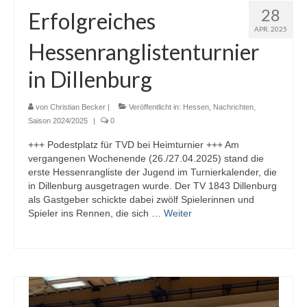
28
Erfolgreiches
APR. 2025
Hessenranglistenturnier
in Dillenburg
von
Christian Becker
|
Veröffentlicht in:
Hessen
,
Nachrichten
,
Saison 2024/2025
|
0
+++ Podestplatz für TVD bei Heimturnier +++ Am
vergangenen Wochenende (26./27.04.2025) stand die
erste Hessenrangliste der Jugend im Turnierkalender, die
in Dillenburg ausgetragen wurde. Der TV 1843 Dillenburg
als Gastgeber schickte dabei zwölf Spielerinnen und
Spieler ins Rennen, die sich …
Weiter