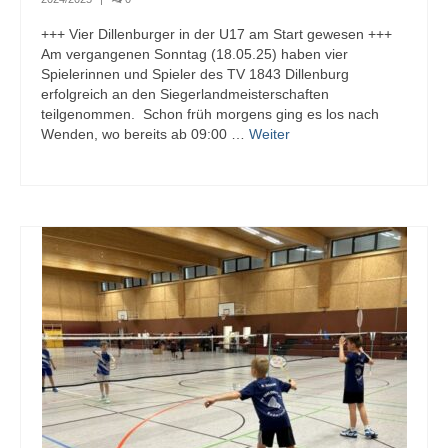
2023/2024
+++ Vier Dillenburger in der U17 am Start gewesen +++
Tabelle Jugendklasse | Saison 2023/2024
Am vergangenen Sonntag (18.05.25) haben vier
Spielerinnen und Spieler des TV 1843 Dillenburg
Tabelle U19-Mini | Saison 2023/2024
erfolgreich an den Siegerlandmeisterschaften
teilgenommen. Schon früh morgens ging es los nach
Tabelle U17-Mini | Saison 2023/2024
Wenden, wo bereits ab 09:00 …
Weiter
Tabelle Schülerklasse | Saison 2023/2024
Tabelle U15-Mini | Saison 2023/2024
Tabelle U13-Mini | Saison 2023/2024
Saison 2022/2023
Saison 2021/2022
Saison 2020/2021
Saison 2019/2020