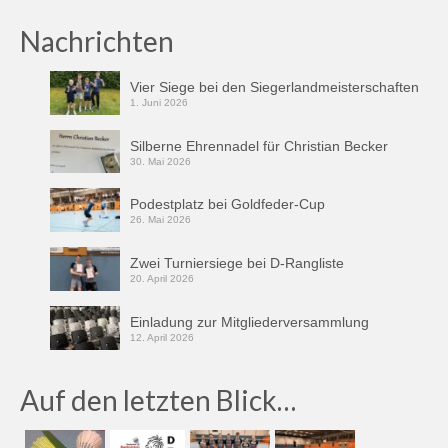
Saison 2018/2019
Nachrichten
Saison 2017/2018
Saison 2016/2017
Vier Siege bei den Siegerlandmeisterschaften
1. Juni 2026
Saison 2015/2016
Silberne Ehrennadel für Christian Becker
30. Mai 2026
Saison 2014/2015
Podestplatz bei Goldfeder-Cup
Saison 2013/2014
26. Mai 2026
Turniere
Zwei Turniersiege bei D-Rangliste
20. April 2026
Hessen
Einladung zur Mitgliederversammlung
Bezirk
12. April 2026
Termine
Auf den letzten Blick…
Hessische Meisterschaften U13 – U19 2015