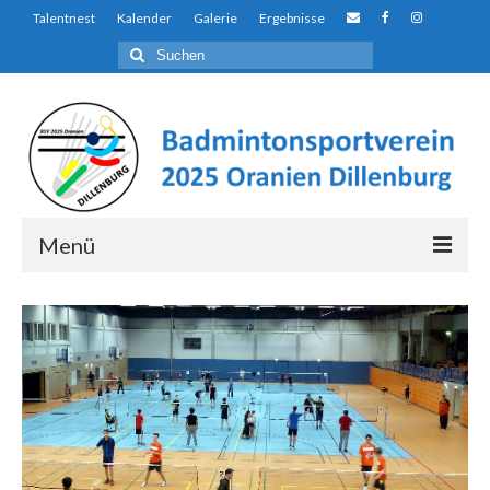
Talentnest
Kalender
Galerie
Ergebnisse
Suchen
nach:
Menü
Über uns…
Auf den ersten Blick…
Der Unterschied
Talentnest
Ausbildungs- und Förderkonzept