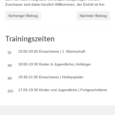
Zuschauer sind dabei herzlich Willkommen, der Eintritt ist frei.
2. Mannschaft
Vorheriger Beitrag
Nächster Beitrag
3. Mannschaft
Jugendmannschaft
Trainingszeiten
U19-Mannschaft
18:00-20:00 Erwachsene | 1. Mannschaft
U17-Mannschaft
DI
Schülermannschaft
18:00-19:30 Kinder & Jugendliche | Anfänger
MI
U15-Mannschaft
19:30-21:00 Erwachsene | Hobbyspieler
MI
U13-Mannschaft
17:00-19:30 Kinder und Jugendliche | Fortgeschrittene
DO
U11-Mannschaft
Archiv