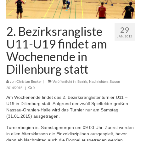
Jugendschutzkonzept
Spielfeld und -Regeln
2. Bezirksrangliste
29
Kalender
JAN. 2015
U11-U19 findet am
Galerie
Wochenende in
Training
Dillenburg statt
Ausbildungs- und Förderkonzept
von
Christian Becker
|
Veröffentlicht in:
Bezirk
,
Nachrichten
,
Saison
Jugendschutzkonzept
2014/2015
|
0
Am Wochenende findet das 2. Bezirksranglistenturnier U11 –
News
U19 in Dillenburg statt. Aufgrund der zwölf Spielfelder großen
Nassau-Oranien-Halle wird das Turnier nur am Samstag
Mannschaften
(31.01.2015) ausgetragen.
Spieltermine
Turnierbeginn ist Samstagmorgen um 09:00 Uhr. Zuerst werden
in allen Altersklassen die Einzeldisziplinen ausgespielt, bevor
1. Mannschaft
dann ab Nachmittag auch die Doppel ausgetragen werden.