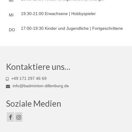
MI
Saison 2018/2019
Saison 2017/2018
19:30-21:00 Erwachsene | Hobbyspieler
MI
Saison 2016/2017
17:00-19:30 Kinder und Jugendliche | Fortgeschrittene
DO
Saison 2015/2016
Saison 2014/2015
Saison 2013/2014
Kontaktiere uns…
Turniere
+49 171 297 46 69
Hessen
info@badminton-dillenburg.de
Bezirk
Soziale Medien
Termine
Hessische Meisterschaften U13 – U19 2015