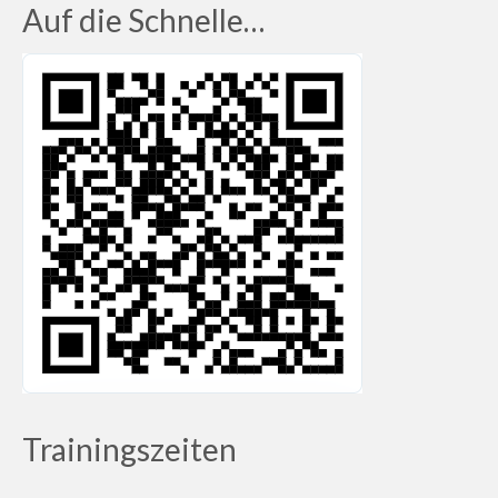
Kontakt
Auf die Schnelle…
Vorstand
Trainer
Mitglied werden
Trainingszeiten