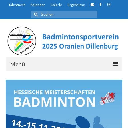
Talentnest
Kalender
Galerie
Ergebnisse
Suchen
nach:
Menü
Über uns…
Auf den ersten Blick…
Der Unterschied
Talentnest
Ausbildungs- und Förderkonzept