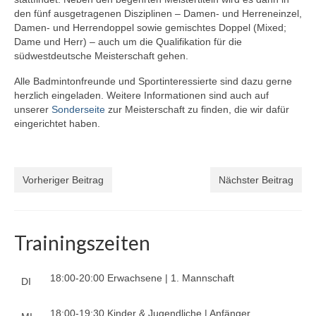
2023/2024
den fünf ausgetragenen Disziplinen – Damen- und Herreneinzel,
Damen- und Herrendoppel sowie gemischtes Doppel (Mixed;
Tabelle Jugendklasse | Saison 2023/2024
Dame und Herr) – auch um die Qualifikation für die
südwestdeutsche Meisterschaft gehen.
Tabelle U19-Mini | Saison 2023/2024
Alle Badmintonfreunde und Sportinteressierte sind dazu gerne
Tabelle U17-Mini | Saison 2023/2024
herzlich eingeladen. Weitere Informationen sind auch auf
unserer
Sonderseite
zur Meisterschaft zu finden, die wir dafür
Tabelle Schülerklasse | Saison 2023/2024
eingerichtet haben.
Tabelle U15-Mini | Saison 2023/2024
Tabelle U13-Mini | Saison 2023/2024
Vorheriger Beitrag
Nächster Beitrag
Saison 2022/2023
Saison 2021/2022
Trainingszeiten
Saison 2020/2021
18:00-20:00 Erwachsene | 1. Mannschaft
DI
Saison 2019/2020
18:00-19:30 Kinder & Jugendliche | Anfänger