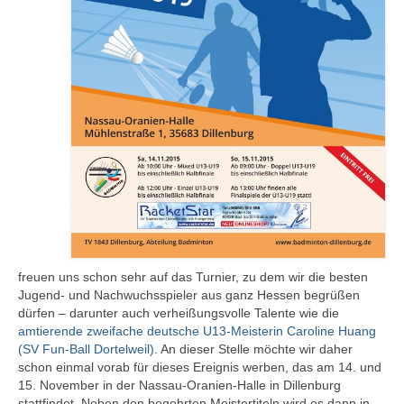
Saison 2024/2025
Tabelle Bezirksoberliga | Saison
2024/2025
Tabelle Bezirksliga B | Saison 2025/2026
Tabelle Jugendklasse | Saison 2024/2025
Tabelle U19-Mini | Saison 2024/2025
Tabelle U17-Mini | Saison 2024/2025
Tabelle Schülerklasse | Saison 2024/2025
Tabelle U15-Mini | Saison 2024/2025
freuen uns schon sehr auf das Turnier, zu dem wir die besten
Jugend- und Nachwuchsspieler aus ganz Hessen begrüßen
Tabelle U13-Mini | Saison 2024/2025
dürfen – darunter auch verheißungsvolle Talente wie die
amtierende zweifache deutsche U13-Meisterin Caroline Huang
(SV Fun-Ball Dortelweil)
. An dieser Stelle möchte wir daher
Saison 2023/2024
schon einmal vorab für dieses Ereignis werben, das am 14. und
15. November in der Nassau-Oranien-Halle in Dillenburg
Tabelle Verbandsliga Nord | Saison
stattfindet. Neben den begehrten Meistertiteln wird es dann in