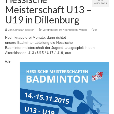
AUG. 2015
Meisterschaft U13 –
2. Mannschaft
U19 in Dillenburg
3. Mannschaft
Jugendmannschaft
von
Christian Becker
|
Veröffentlicht in:
Nachrichten
,
Verein
|
0
Noch knapp drei Monate, dann richtet
U19-Mannschaft
unsere Badmintonabteilung die Hessische
Badmintonmeisterschaft der Jugend, ausgespielt in den
U17-Mannschaft
Altersklassen U13 / U15 / U17 / U19, aus.
Schülermannschaft
Wir
U15-Mannschaft
U13-Mannschaft
U11-Mannschaft
Archiv