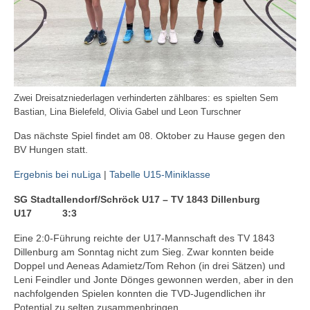
Kontakt
Vorstand
Trainer
Mitglied werden
Zwei Dreisatzniederlagen verhinderten zählbares: es spielten Sem
Bastian, Lina Bielefeld, Olivia Gabel und Leon Turschner
Das nächste Spiel findet am 08. Oktober zu Hause gegen den
BV Hungen statt.
Ergebnis bei nuLiga
|
Tabelle U15-Miniklasse
SG Stadtallendorf/Schröck U17 – TV 1843 Dillenburg
U17
3:3
Eine 2:0-Führung reichte der U17-Mannschaft des TV 1843
Dillenburg am Sonntag nicht zum Sieg. Zwar konnten beide
Doppel und Aeneas Adamietz/Tom Rehon (in drei Sätzen) und
Leni Feindler und Jonte Dönges gewonnen werden, aber in den
nachfolgenden Spielen konnten die TVD-Jugendlichen ihr
Potential zu selten zusammenbringen.