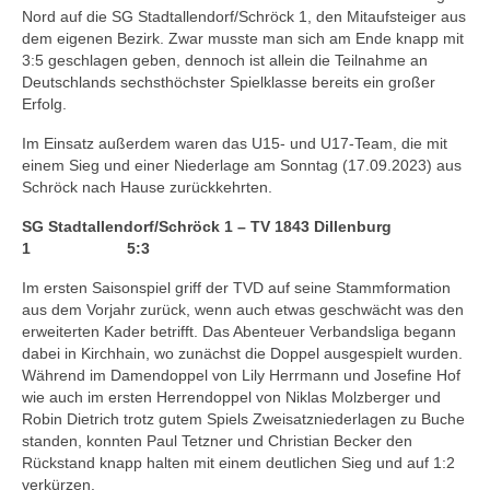
Nord auf die SG Stadtallendorf/Schröck 1, den Mitaufsteiger aus
dem eigenen Bezirk. Zwar musste man sich am Ende knapp mit
2. Mannschaft
3:5 geschlagen geben, dennoch ist allein die Teilnahme an
Deutschlands sechsthöchster Spielklasse bereits ein großer
3. Mannschaft
Erfolg.
Jugendmannschaft
Im Einsatz außerdem waren das U15- und U17-Team, die mit
einem Sieg und einer Niederlage am Sonntag (17.09.2023) aus
U19-Mannschaft
Schröck nach Hause zurückkehrten.
U17-Mannschaft
SG Stadtallendorf/Schröck 1 – TV 1843 Dillenburg
1 5:3
Schülermannschaft
Im ersten Saisonspiel griff der TVD auf seine Stammformation
U15-Mannschaft
aus dem Vorjahr zurück, wenn auch etwas geschwächt was den
erweiterten Kader betrifft. Das Abenteuer Verbandsliga begann
dabei in Kirchhain, wo zunächst die Doppel ausgespielt wurden.
U13-Mannschaft
Während im Damendoppel von Lily Herrmann und Josefine Hof
wie auch im ersten Herrendoppel von Niklas Molzberger und
U11-Mannschaft
Robin Dietrich trotz gutem Spiels Zweisatzniederlagen zu Buche
standen, konnten Paul Tetzner und Christian Becker den
Archiv
Rückstand knapp halten mit einem deutlichen Sieg und auf 1:2
verkürzen.