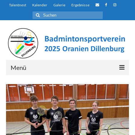
Talentnest
Kalender
Galerie
Ergebnisse
Suchen
nach:
Menü
Über uns…
Auf den ersten Blick…
Der Unterschied
Talentnest
Ausbildungs- und Förderkonzept