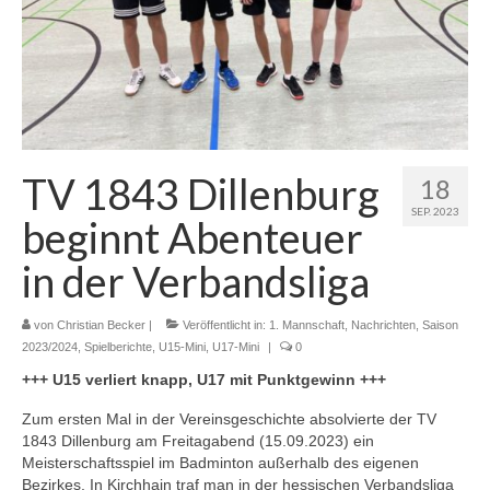
Jugendschutzkonzept
Spielfeld und -Regeln
Kalender
Galerie
TV 1843 Dillenburg
18
SEP. 2023
Training
beginnt Abenteuer
Ausbildungs- und Förderkonzept
in der Verbandsliga
Jugendschutzkonzept
von
Christian Becker
|
Veröffentlicht in:
1. Mannschaft
,
Nachrichten
,
Saison
2023/2024
,
Spielberichte
,
U15-Mini
,
U17-Mini
|
0
News
+++ U15 verliert knapp, U17 mit Punktgewinn +++
Mannschaften
Zum ersten Mal in der Vereinsgeschichte absolvierte der TV
Spieltermine
1843 Dillenburg am Freitagabend (15.09.2023) ein
Meisterschaftsspiel im Badminton außerhalb des eigenen
Bezirkes. In Kirchhain traf man in der hessischen Verbandsliga
1. Mannschaft