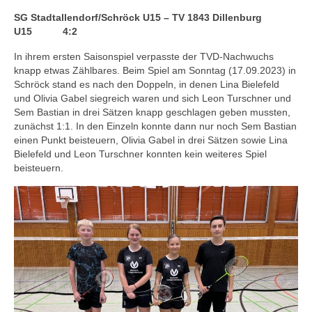
Saison 2018/2019
SG Stadtallendorf/Schröck U15 – TV 1843 Dillenburg
Saison 2017/2018
U15
4:2
In ihrem ersten Saisonspiel verpasste der TVD-Nachwuchs
Saison 2016/2017
knapp etwas Zählbares. Beim Spiel am Sonntag (17.09.2023) in
Schröck stand es nach den Doppeln, in denen Lina Bielefeld
Saison 2015/2016
und Olivia Gabel siegreich waren und sich Leon Turschner und
Sem Bastian in drei Sätzen knapp geschlagen geben mussten,
Saison 2014/2015
zunächst 1:1. In den Einzeln konnte dann nur noch Sem Bastian
einen Punkt beisteuern, Olivia Gabel in drei Sätzen sowie Lina
Saison 2013/2014
Bielefeld und Leon Turschner konnten kein weiteres Spiel
beisteuern.
Turniere
Hessen
Bezirk
Termine
Hessische Meisterschaften U13 – U19 2015