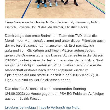
2023/2024
Tabelle Jugendklasse | Saison 2023/2024
Tabelle U19-Mini | Saison 2023/2024
Diese Saison sechstklassisch: Paul Tetzner, Lily Herrmann, Robin
Dietrich, Josefine Hof, Niklas Molzberger, Christian Becker
Tabelle U17-Mini | Saison 2023/2024
Damit zeigte das erste Badminton-Team des TVD, dass die
Tabelle Schülerklasse | Saison 2023/2024
Moral in der Mannschaft stimmt und unter dieser Prämisse auch
der weitere Saisonverlauf anzusehen ist. Erst nachtäglich
aufgrund von Rückzügen und freien Plätzen aufgestiegen,
Tabelle U15-Mini | Saison 2023/2024
gehen die Oranienstädter als krasser Außenseiter in die Saison
2023/24, wobei alleine die Teilnahme an der Verbandsliga Nord
Tabelle U13-Mini | Saison 2023/2024
als großer Erfolg zu werten ist. Vor 13 Jahren schlug die erste
Mannschaft erstmals nach langer Abstinenz wieder im
Saison 2022/2023
Spielbetrieb auf und starte zunächst in der Bezirksliga C (10.
Liga), nun sind es vier Spielklassen höher.
Saison 2021/2022
Das nächste Saisonspiel steht kommenden Sonntag
Saison 2020/2021
(24.09.2023) zu Hause gegen den PSV BG Fulda an, Aufsteiger
aus dem Bezirk Kassel.
Saison 2019/2020
Ergebnis bei nuLiga
|
Tabelle Verbandsliga Nord