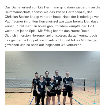
Saison 2024/2025
Das Dameneinzel von Lily Herrmann ging dann wiederum an die
Tabelle Bezirksoberliga | Saison
Heimmannschaft, ebenso wie das zweite Herreneinzel, das
2024/2025
Christian Becker knapp verloren hatte. Nach der Niederlage von
Paul Tetzner im dritten Herreneinzel war zwar bereits klar, dass
Tabelle Bezirksliga B | Saison 2025/2026
keinen Punkt mehr zu holen gab, trotzdem kämpfte der TVD
weiter um jedes Spiel. Mit Erfolg konnte das zuerst Robin
Tabelle Jugendklasse | Saison 2024/2025
Dietrich im ersten Herreneinzel umsetzen, darauf konnte auch
das gemischte Doppel von Josefine Hof und Niklas Molzberger
Tabelle U19-Mini | Saison 2024/2025
gewinnen und so noch auf insgesamt 3:5 verkürzen.
Tabelle U17-Mini | Saison 2024/2025
Tabelle Schülerklasse | Saison 2024/2025
Tabelle U15-Mini | Saison 2024/2025
Tabelle U13-Mini | Saison 2024/2025
Saison 2023/2024
Tabelle Verbandsliga Nord | Saison