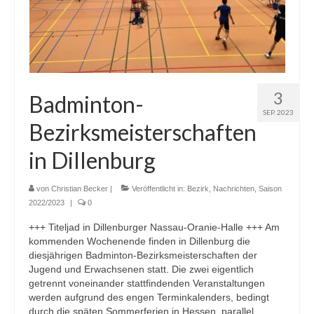
Saison 2018/2019
Saison 2017/2018
Saison 2016/2017
Saison 2015/2016
3
Badminton-
SEP. 2023
Saison 2014/2015
Bezirksmeisterschaften
Saison 2013/2014
in Dillenburg
Turniere
von
Christian Becker
|
Veröffentlicht in:
Bezirk
,
Nachrichten
,
Saison
2022/2023
Hessen
|
0
+++ Titeljad in Dillenburger Nassau-Oranie-Halle +++ Am
Bezirk
kommenden Wochenende finden in Dillenburg die
diesjährigen Badminton-Bezirksmeisterschaften der
Termine
Jugend und Erwachsenen statt. Die zwei eigentlich
getrennt voneinander stattfindenden Veranstaltungen
Hessische Meisterschaften U13 – U19 2015
werden aufgrund des engen Terminkalenders, bedingt
durch die späten Sommerferien in Hessen, parallel …