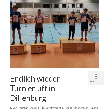
8
Endlich wieder
NOV. 2021
Turnierluft in
Dillenburg
von
Christian Becker
|
Veröffentlicht in:
Bezirk
,
Nachrichten
,
Saison