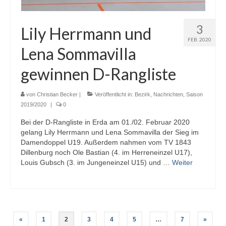
3
Lily Herrmann und
FEB. 2020
Lena Sommavilla
gewinnen D-Rangliste
von
Christian Becker
|
Veröffentlicht in:
Bezirk
,
Nachrichten
,
Saison
2019/2020
|
0
Bei der D-Rangliste in Erda am 01./02. Februar 2020
gelang Lily Herrmann und Lena Sommavilla der Sieg im
Damendoppel U19. Außerdem nahmen vom TV 1843
Dillenburg noch Ole Bastian (4. im Herreneinzel U17),
Louis Gubsch (3. im Jungeneinzel U15) und …
Weiter
Seitennummerierung
«
1
2
3
4
5
…
7
»