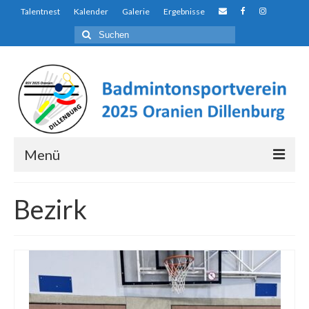
Talentnest
Kalender
Galerie
Ergebnisse
Suchen
nach:
Menü
Über uns…
Bezirk
Auf den ersten Blick…
Der Unterschied
Talentnest
Ausbildungs- und Förderkonzept