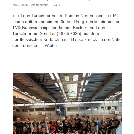
2023/2024
,
Spielberichte
|
0
2. Mannschaft
+++ Leon Turschner holt 5. Rang in Nordhessen +++ Mit
einem dritten und einem fünften Rang kehrten die beiden
3. Mannschaft
TVD-Nachwuchsspieler Johann Becker und Leon
Turschner am Sonntag (26.05.2025) aus dem
Jugendmannschaft
nordhessischen Korbach nach Hause zurück. In der Nähe
des Edersees …
Weiter
U19-Mannschaft
U17-Mannschaft
Schülermannschaft
U15-Mannschaft
U13-Mannschaft
U11-Mannschaft
Archiv